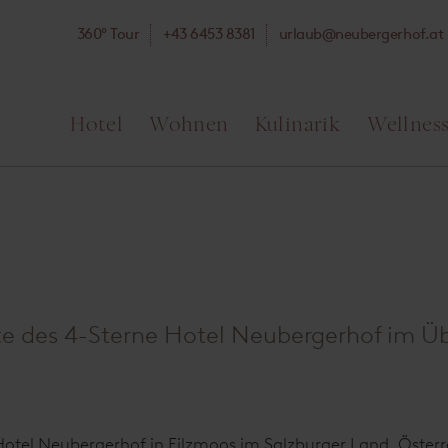
360° Tour
+43 6453 8381
ta.fohregrebuen@bualru
Hotel
Wohnen
Kulinarik
Wellnes
e des 4-Sterne Hotel Neubergerhof im Üb
otel Neubergerhof in Filzmoos im Salzburger Land, Österrei