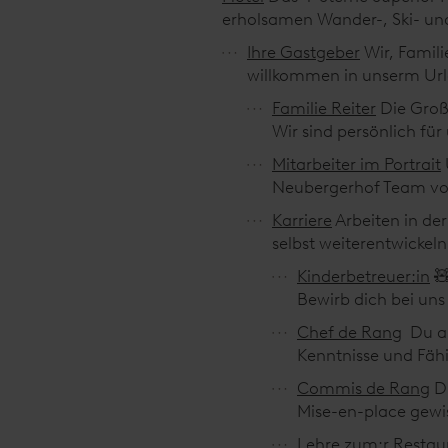
erholsamen Wander-, Ski- und
Ihre Gastgeber
Wir, Famili
willkommen in unserm Url
Familie Reiter
Die Groß
Wir sind persönlich für
Mitarbeiter im Portrait
Neubergerhof Team vors
Karriere
Arbeiten in d
selbst weiterentwickel
Kinderbetreuer:in

Bewirb dich bei uns
Chef de Rang
Du ar
Kenntnisse und Fähi
Commis de Rang
D
Mise-en-place gewi
Lehre zum:r Resta