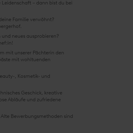
 Leidenschaft – dann bist du bei
deine Familie verwöhnt?
bergerhof.
n und neues ausprobieren?
ef:in!
am mit unserer Pächterin den
Gäste mit wohltuenden
Beauty-, Kosmetik- und
hnisches Geschick, kreative
lose Abläufe und zufriedene
n. Alte Bewerbungsmethoden sind