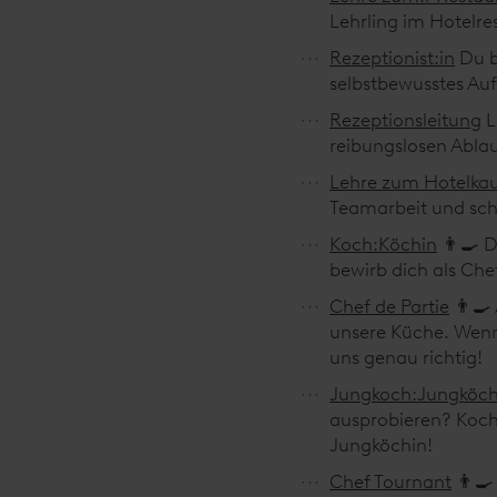
Lehrling im Hotelre
Rezeptionist:in
Du b
selbstbewusstes Auf
Rezeptionsleitung
L
reibungslosen Ablau
Lehre zum Hotelka
Teamarbeit und sch
Koch:Köchin
👨‍🍳 
bewirb dich als Ch
Chef de Partie
👨‍🍳
unsere Küche. Wenn 
uns genau richtig!
Jungkoch:Jungköch
ausprobieren? Koch
Jungköchin!
Chef Tournant
👨‍