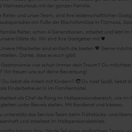
 Wellnessurlaub mit der ganzen Familie.
e Reiter und unser Team, sind Ihre leidenschaftlichen Gastg
aubsparadies am Fuße der Bischofsmütze in Filzmoos, Sal
familie Reiter, schon 4 Generationen, arbeitet und lebt im 
 unsere Gäste da. Wir sind Ihre Gastgeber mit ❤️
Unsere Mitarbeiter sind einfach die besten 💖 Gerne möchte
tellen. Danke, dass es euch gibt!
er Gastronomie war schon immer dein Traum? Du möchtest
n? Wir freuen uns auf deine Bewerbung!
 Du liebst die Arbeit mit Kindern? 🧒 Du hast Spaß, liebst di
 als Kinderbetreuer:in im Familienhotel.
beitest als Chef de Rang im Halbpensionsbereich, wie im H
gkeiten unter Beweis stellen. Mit Bardienst und Inkasso.
u unterstütz das Service-Team beim Frühstücks- und Abend
ssenhaft und arbeitest im Halbpensionsbetrieb.
urantfachmann:frau
Werde Teil eines großartigen Teams und 