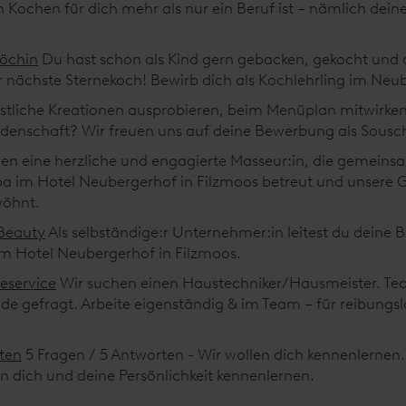
Kochen für dich mehr als nur ein Beruf ist – nämlich deine
Köchin
Du hast schon als Kind gern gebacken, gekocht und 
der nächste Sternekoch! Bewirb dich als Kochlehrling im Neu
östliche Kreationen ausprobieren, beim Menüplan mitwirke
idenschaft? Wir freuen uns auf deine Bewerbung als Sousch
en eine herzliche und engagierte Masseur:in, die gemeins
a im Hotel Neubergerhof in Filzmoos betreut und unsere 
öhnt.
 Beauty
Als selbständige:r Unternehmer:in leitest du deine 
m Hotel Neubergerhof in Filzmoos.
eservice
Wir suchen einen Haustechniker/Hausmeister. Tec
de gefragt. Arbeite eigenständig & im Team – für reibungs
rten
5 Fragen / 5 Antworten - Wir wollen dich kennenlerne
en dich und deine Persönlichkeit kennenlernen.