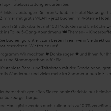
ne Top-Hotelausstattung erwarten Sie.
 Inklusivleistungen für Ihren Urlaub im Hotel Neubergerhof
 Zimmer mit gratis WLAN - jetzt buchen im 4-Sterne Hotel.
nsion
Frühstücksbuffet mit 100 Produkten und Eierküche 🍳
ck ins Tal ☀️ 5-Gang-Abendmenü 🍽️ Themen- + Kinderbuffet
 Sie buchen garantiert zum besten Preis, wenn Sie direkt a
os reservieren. Wir freuen uns!
sprogramm
Wir möchten ❤️ Danke sagen ❤️ und Ihnen für Ih
us und Stammgastbonus für Sie!
Kostenlose Berg- und Talfahrten mit der Gondelbahn, grat
ratis Wanderbus und vieles mehr im Sommerurlaub in Filz
eubergerhofs genießen Sie regionale Gerichte aus heimisc
er Salzburger Berge.
ere Hausgäste werden auch kulinarisch zu 100% verwöhnt.