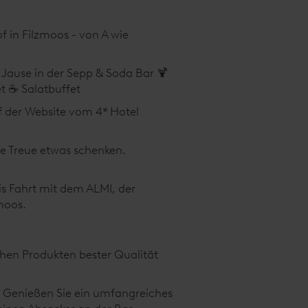
 in Filzmoos - von A wie
 Jause in der Sepp & Soda Bar 🍹
 ☕️ Salatbuffet
uf der Website vom 4* Hotel
re Treue etwas schenken.
is Fahrt mit dem ALMI, der
moos.
hen Produkten bester Qualität
 Genießen Sie ein umfangreiches