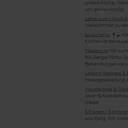
unsere Küche. Wenn 
uns genau richtig!
Lehre zum:r Koch:
Vielleicht bist du 
Souschef:in
👨‍🍳 K
Kochen ist deine Le
Masseur:in
Wir such
Neuberger Natur Sp
Behandlungen verw
Leitung Wellness &
Massageabteilung i
Haustechnik & Gäst
Ideen & Kontaktfreu
Gäste!
5 Fragen / 5 Antwo
uns lästig. Wir woll