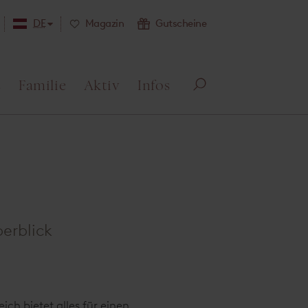
DE
Magazin
Gutscheine
s
Familie
Aktiv
Infos
Su
ch
e
öff
ne
n
erblick
ch bietet alles für einen