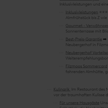
Inklusivleistungen und ei
Inklusivleistungen
⭐⭐⭐⭐
Almfrühstück bis Z wie
Gourmet - Verwöhnpe
Sonnenterrasse mit Bli
Best-Preis-Garantie
➡️
Neubergerhof in Filzmo
Neubergerhof Vorteil
Weiterempfehlungsbon
Filzmoos Sommercard
fahrenden Almhütte, g
Kulinarik
Im Restaurant des N
vor der traumhaften Kulisse d
Für unsere Hausgäste
Uns