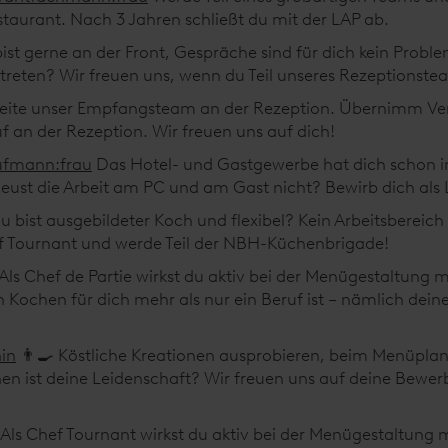
staurant. Nach 3 Jahren schließt du mit der LAP ab.
ist gerne an der Front, Gespräche sind für dich kein Probl
treten? Wir freuen uns, wenn du Teil unseres Rezeptionstea
eite unser Empfangsteam an der Rezeption. Übernimm Ver
f an der Rezeption. Wir freuen uns auf dich!
ufmann:frau
Das Hotel- und Gastgewerbe hat dich schon i
eust die Arbeit am PC und am Gast nicht? Bewirb dich als 
Du bist ausgebildeter Koch und flexibel? Kein Arbeitsbereich
ef Tournant und werde Teil der NBH-Küchenbrigade!
 Als Chef de Partie wirkst du aktiv bei der Menügestaltung m
Kochen für dich mehr als nur ein Beruf ist – nämlich deine
in
👨‍🍳 Köstliche Kreationen ausprobieren, beim Menüpla
en ist deine Leidenschaft? Wir freuen uns auf deine Bewe
 Als Chef Tournant wirkst du aktiv bei der Menügestaltung m