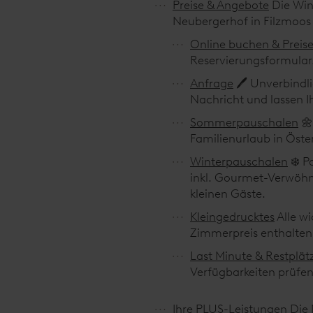
w
Preise & Angebote
Die Win
a
Neubergerhof in Filzmoos 
h
Online buchen & Preis
l
Reservierungsformular.
Anfrage
🖊️ Unverbindl
Nachricht und lassen 
Sommerpauschalen
🌼
Familienurlaub in Öste
Winterpauschalen
❄️ P
inkl. Gourmet-Verwöhn
kleinen Gäste.
Kleingedrucktes
Alle w
Zimmerpreis enthalten s
Last Minute & Restplät
Verfügbarkeiten prüfen
Ihre PLUS-Leistungen
Die 