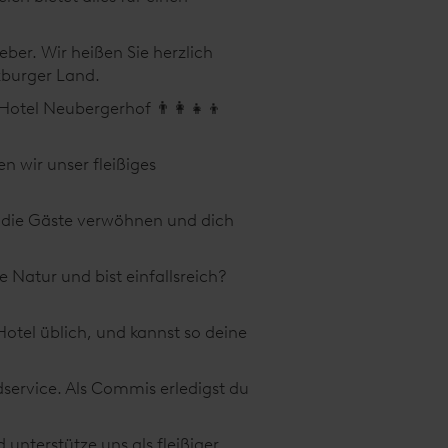
eber. Wir heißen Sie herzlich
zburger Land.
Hotel Neubergerhof 👨‍👩‍👧‍👦
n wir unser fleißiges
 die Gäste verwöhnen und dich
e Natur und bist einfallsreich?
otel üblich, und kannst so deine
service. Als Commis erledigst du
unterstütze uns als fleißiger