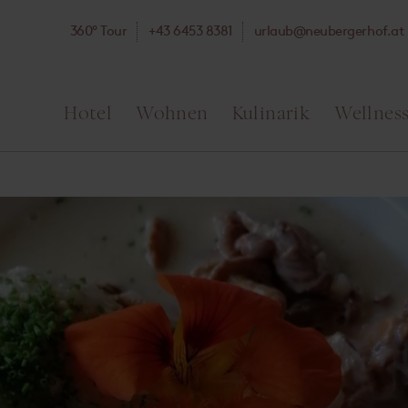
360° Tour
+43 6453 8381
ta.fohregrebuen@bualru
Hotel
Wohnen
Kulinarik
Wellnes