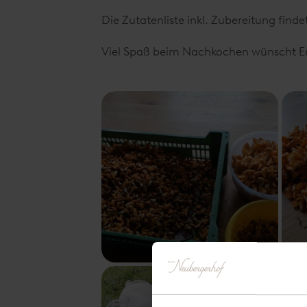
Die Zutatenliste inkl. Zubereitung fin
Viel Spaß beim Nachkochen wünscht Eu