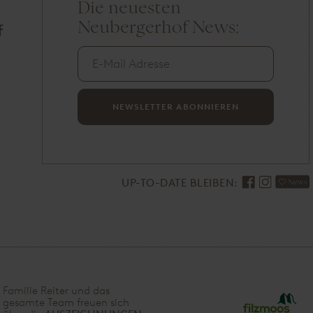
Die neuesten
E
Neubergerhof News:
-
f
M
a
i
l
NEWSLETTER ABONNIEREN
A
d
r
e
UP-TO-DATE BLEIBEN:
s
s
e
Familie Reiter und das
gesamte Team freuen sich