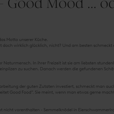
 Good Mood ... o
das Motto unserer Küche.
ht doch wirklich glücklich, nicht? Und am besten schmeckt 
iger Naturmensch. In ihrer Freizeit ist sie am liebsten stun
inpilzen zu suchen. Danach werden die gefundenen Schätz
erarbeitung der guten Zutaten investiert, schmeckt man auc
tet Good Food“. Sie meint, wenn man etwas gerne macht, s
ezept nicht vorenthalten - Semmelknödel in Eierschwammer