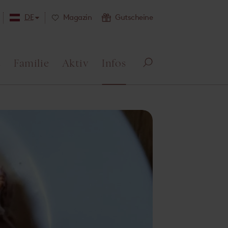
DE
Magazin
Gutscheine
s
Familie
Aktiv
Infos
Su
ch
e
öff
ne
n