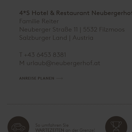
4*S Hotel & Restaurant Neubergerho
Familie Reiter
Neuberger Straße 11 | 5532 Filzmoos
Salzburger Land |
Austria
T
+43 6453 8381
M
ta.fohregrebuen@bualru
ANREISE PLANEN
So umfahren Sie
WARTEZEITEN
an der Grenze!