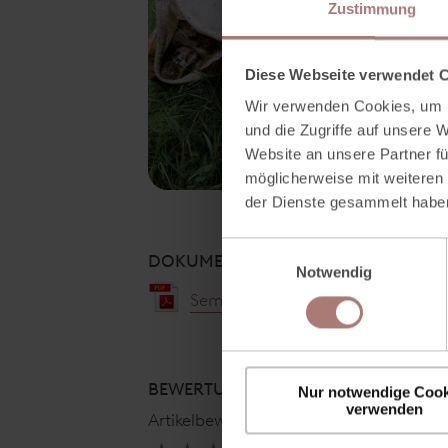
Zustimmung
Diese Webseite verwendet 
Wir verwenden Cookies, um I
und die Zugriffe auf unsere 
Website an unsere Partner fü
möglicherweise mit weiteren
der Dienste gesammelt habe
E
DOKUMENTE & DOWNLOADS
Notwendig
i
n
Semmelknödel in Eierschwammer
w
i
l
BEWERTUNG
Nur notwendige Cook
l
verwenden
i
Artikelbewertung ist
5
aus
6
Bewertungen
g