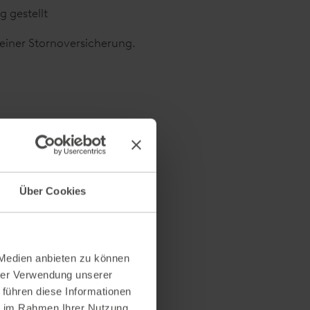
 gestellt
einer Stornoversicherung.
Über Cookies
 Medien anbieten zu können
0 m² Indoor-Kindergarten,
hrer Verwendung unserer
& Babyausstattung, Reiten für
 führen diese Informationen
ie im Rahmen Ihrer Nutzung