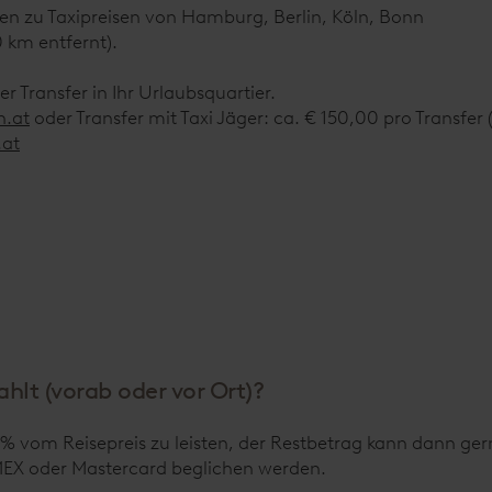
gen zu Taxipreisen von Hamburg, Berlin, Köln, Bonn
 km entfernt).
 Transfer in Ihr Urlaubsquartier.
n.at
oder Transfer mit Taxi Jäger: ca. € 150,00 pro Transfe
.at
lt (vorab oder vor Ort)?
% vom Reisepreis zu leisten, der Restbetrag kann dann gern
EX oder Mastercard beglichen werden.