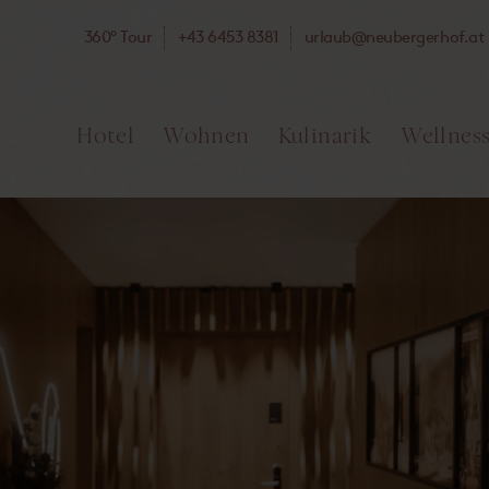
360° Tour
+43 6453 8381
ta.fohregrebuen@bualru
Hotel
Wohnen
Kulinarik
Wellnes