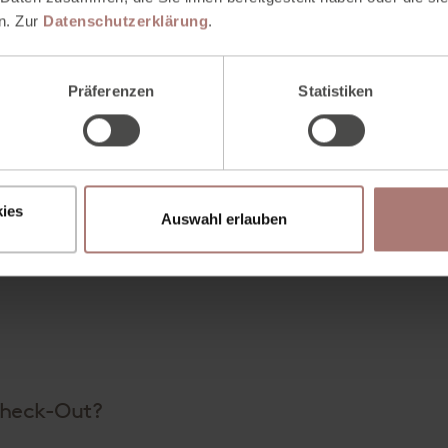
gewiese und Kneippanlage im Sommer
n. Zur
Datenschutzerklärung
.
otkabine, Ruheräume, Fitnessraum,
Präferenzen
Statistiken
ivitäten
wie Badeschuhe im Zimmer
n Hotel
ies
Auswahl erlauben
Check-Out?