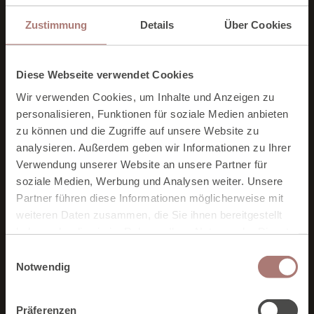
Zustimmung
Details
Über Cookies
Diese Webseite verwendet Cookies
Wir verwenden Cookies, um Inhalte und Anzeigen zu
personalisieren, Funktionen für soziale Medien anbieten
zu können und die Zugriffe auf unsere Website zu
analysieren. Außerdem geben wir Informationen zu Ihrer
Verwendung unserer Website an unsere Partner für
soziale Medien, Werbung und Analysen weiter. Unsere
Die Familienpauschalen
Partner führen diese Informationen möglicherweise mit
weiteren Daten zusammen, die Sie ihnen bereitgestellt
Wo ist es in unserem Alltag nur geblieben, das Gefühl von
haben oder die sie im Rahmen Ihrer Nutzung der Dienste
Zufriedenheit?
gesammelt haben. Zur
Datenschutzerklärung
.
E
Notwendig
i
n
w
Präferenzen