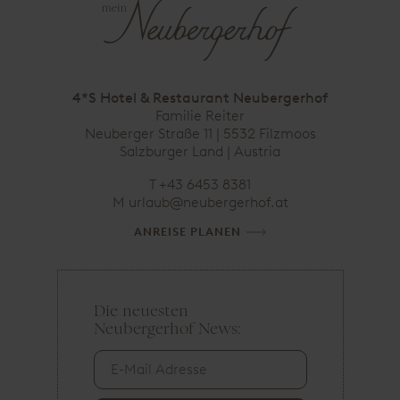
4*S Hotel & Restaurant Neubergerhof
Familie Reiter
Neuberger Straße 11 | 5532 Filzmoos
Salzburger Land |
Austria
T
+43 6453 8381
M
ta.fohregrebuen@bualru
ANREISE PLANEN
Die neuesten
E
Neubergerhof News:
-
M
a
i
l