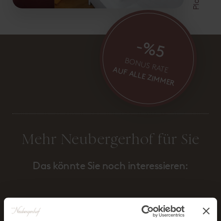
-%5
BONUS RATE
AUF ALLE ZIMMER
Mehr Neubergerhof für Sie
Das könnte Sie noch interessieren: