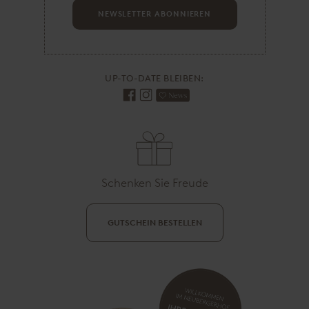
A
NEWSLETTER ABONNIEREN
d
r
e
s
UP-TO-DATE BLEIBEN:
s
e
Schenken Sie Freude
GUTSCHEIN BESTELLEN