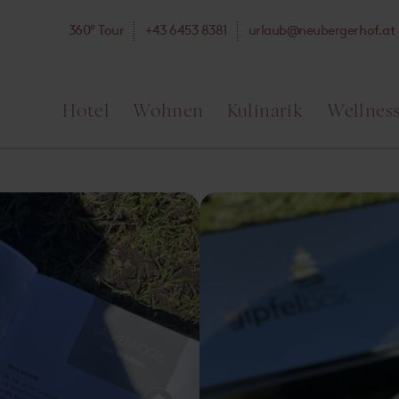
360° Tour
+43 6453 8381
ta.fohregrebuen@bualru
Hotel
Wohnen
Kulinarik
Wellnes