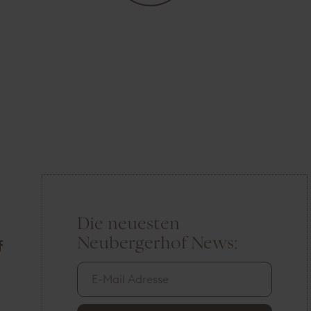
Die neuesten
E
Neubergerhof News:
-
f
M
a
i