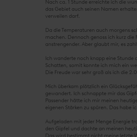
Nach ca. 1 Stunde erreichte ich die w
das Gebiet auch seinen Namen erhalten
verweilen darf.
Da die Temperaturen auch morgens scho
machen. Dennoch genoss ich kurz die R
anstrengender. Aber glaubt mir, es zahlt 
Ich wanderte noch knapp eine Stunde d
Schatten, somit konnte ich mich ein we
Die Freude war sehr groß als ich die 
Mich überkam plötzlich ein Glücksgefühl
gewandert. Ich schnappte mir das Gipfe
Passender hätte ich mir meinen heutige
eigenen Stärken zu spüren. Das habe ic
Aufgeladen mit jeder Menge Energie tr
den Gipfel und dachte an meinen heuti
Das wird bestimmt nicht meine letzte W