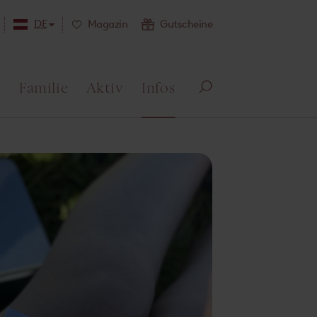
DE
Magazin
Gutscheine
s
Familie
Aktiv
Infos
Su
ch
e
öff
ne
n