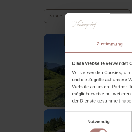
VIDEO ZUM SALZBURGER GIPFELSPIEL
Zustimmung
Diese Webseite verwendet 
Wir verwenden Cookies, um I
und die Zugriffe auf unsere 
Website an unsere Partner fü
möglicherweise mit weiteren
der Dienste gesammelt habe
E
Notwendig
i
n