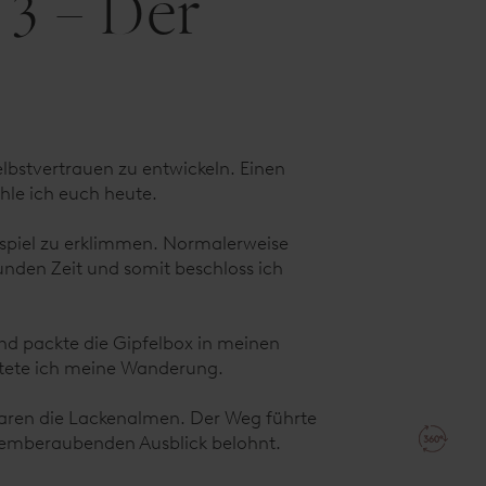
 3 – Der
lbstvertrauen zu entwickeln. Einen
hle ich euch heute.
lspiel zu erklimmen. Normalerweise
eunden Zeit und somit beschloss ich
nd packte die Gipfelbox in meinen
rtete ich meine Wanderung.
 waren die Lackenalmen. Der Weg führte
temberaubenden Ausblick belohnt.