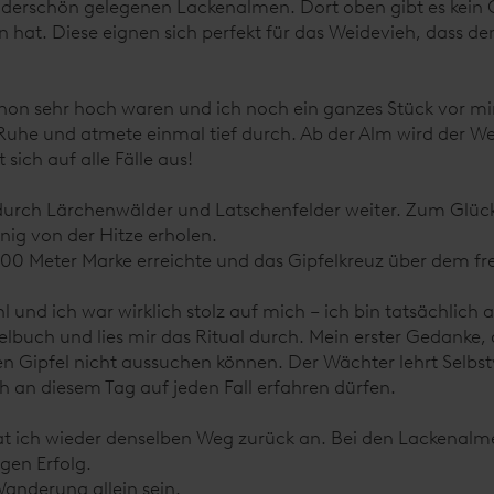
underschön gelegenen Lackenalmen. Dort oben gibt es kein
 hat. Diese eignen sich perfekt für das Weidevieh, dass
n sehr hoch waren und ich noch ein ganzes Stück vor mir h
uhe und atmete einmal tief durch. Ab der Alm wird der We
sich auf alle Fälle aus!
urch Lärchenwälder und Latschenfelder weiter. Zum Glück 
nig von der Hitze erholen.
2.000 Meter Marke erreichte und das Gipfelkreuz über dem 
 und ich war wirklich stolz auf mich – ich bin tatsächlich
lbuch und lies mir das Ritual durch. Mein erster Gedanke, 
n Gipfel nicht aussuchen können. Der Wächter lehrt Selbst
h an diesem Tag auf jeden Fall erfahren dürfen.
at ich wieder denselben Weg zurück an. Bei den Lackenalme
gen Erfolg.
anderung allein sein.