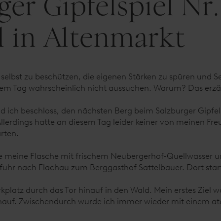
er Gipfelspiel Nr.
 in Altenmarkt
selbst zu beschützen, die eigenen Stärken zu spüren und Se
dem Tag wahrscheinlich nicht aussuchen. Warum? Das erzä
nd ich beschloss, den nächsten Berg beim Salzburger Gipfe
Allerdings hatte an diesem Tag leider keiner von meinen Fr
rten.
lte meine Flasche mit frischem Neubergerhof-Quellwasser u
d fuhr nach Flachau zum Berggasthof Sattelbauer. Dort sta
kplatz durch das Tor hinauf in den Wald. Mein erstes Ziel
inauf. Zwischendurch wurde ich immer wieder mit einem a