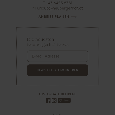
T
+43 6453 8381
M
ta.fohregrebuen@bualru
ANREISE PLANEN
Die neuesten
E
Neubergerhof News:
-
M
a
i
l
A
NEWSLETTER ABONNIEREN
d
r
e
s
UP-TO-DATE BLEIBEN:
s
e