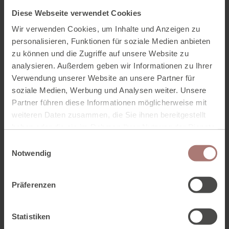
Diese Webseite verwendet Cookies
Wir verwenden Cookies, um Inhalte und Anzeigen zu
personalisieren, Funktionen für soziale Medien anbieten
zu können und die Zugriffe auf unsere Website zu
analysieren. Außerdem geben wir Informationen zu Ihrer
Verwendung unserer Website an unsere Partner für
soziale Medien, Werbung und Analysen weiter. Unsere
Partner führen diese Informationen möglicherweise mit
BEWERTUNG
weiteren Daten zusammen, die Sie ihnen bereitgestellt
Artikelbewertung ist
4.7
aus
4
Bewertungen. Wie gefällt
haben oder die sie im Rahmen Ihrer Nutzung der Dienste
Ihnen der Artikel?
gesammelt haben. Zur
Datenschutzerklärung
.
E
Notwendig
i
n
w
Präferenzen
ZURÜCK ZUR ÜBERSICHT
i
l
l
Statistiken
i