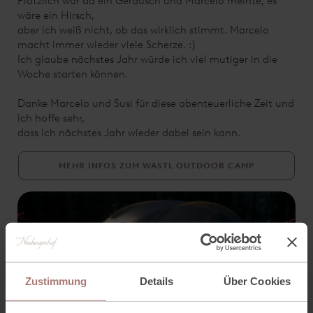
Plötzlich war da ein Geräusch und Marcelo meinte, es
wäre ein Hirsch,
aber ich weiß nicht, ob das wirklich stimmt. Marcelo
macht immer wieder viele Scherze. :)
Ich glaube nächstes Jahr würde ich viel mutiger in die
Woche starten können.
Danke Marcelo und Susi für diese abenteuerliche Zeit und
ich hoffe sehr,
dass ich nächstes Jahr wieder dabei sein kann.
MEHR INFOS ZUM WASTL OUTDOOR CAMP
Zustimmung
Details
Über Cookies