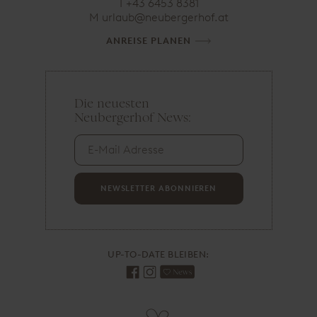
T
+43 6453 8381
M
ta.fohregrebuen@bualru
ANREISE PLANEN
Die neuesten
E
Neubergerhof News:
-
M
a
i
l
A
NEWSLETTER ABONNIEREN
d
r
e
s
UP-TO-DATE BLEIBEN:
s
e