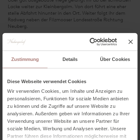
Über gut ausgebaute Wege gelangt ihr ab der schwarzen
Lacke weiter zur Kleinbergalm. Von dort führt eine eher
steile Abfahrt hinunter in den Ort. Weiter folgt ihr dem
Radweg neben der Filzmooser Landesstraße Richtung
Neuberg.
Bevor es aber zurück zum Neubergerhof geht, lockt der
Eisstadl beim Kirchgasshof mit echtem Bauernhofeis,
welches mit der eigenen Milch produziert wird.
Zustimmung
Details
Über Cookies
Wir wünschen euch viel Spaß bei eurer nächsten Radtour!
Diese Webseite verwendet Cookies
Wir verwenden Cookies, um Inhalte und Anzeigen zu
personalisieren, Funktionen für soziale Medien anbieten
zu können und die Zugriffe auf unsere Website zu
analysieren. Außerdem geben wir Informationen zu Ihrer
Verwendung unserer Website an unsere Partner für
soziale Medien, Werbung und Analysen weiter. Unsere
Partner führen diese Informationen möglicherweise mit