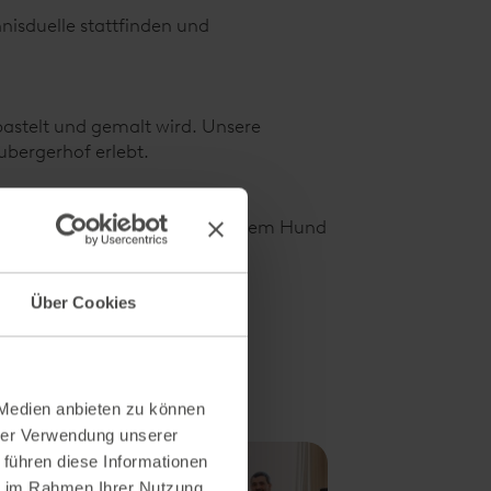
isduelle stattfinden und
ebastelt und gemalt wird. Unsere
ubergerhof erlebt.
ekt um mit dem Kinderwagen, dem Hund
Über Cookies
anderschuhe und kommt mit!
 Medien anbieten zu können
hrer Verwendung unserer
 führen diese Informationen
ie im Rahmen Ihrer Nutzung