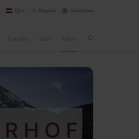
DE
Magazin
Gutscheine
s
Familie
Aktiv
Infos
Su
ch
e
öff
ne
n