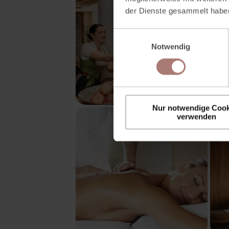
der Dienste gesammelt habe
E
Notwendig
i
n
w
i
l
Nur notwendige Cook
l
verwenden
i
g
u
n
g
s
a
u
s