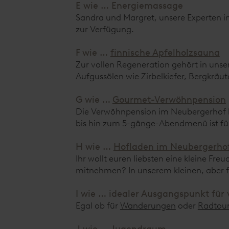
E wie … Energiemassage
Sandra und Margret, unsere Experten 
zur Verfügung.
F wie …
finnische Apfelholzsauna
Zur vollen Regeneration gehört in uns
Aufgussölen wie Zirbelkiefer, Bergkräu
G wie …
Gourmet-Verwöhnpension
Die Verwöhnpension im Neubergerhof lä
bis hin zum 5-gänge-Abendmenü ist fü
H wie …
Hofladen im Neubergerho
Ihr wollt euren liebsten eine kleine Fre
mitnehmen? In unserem kleinen, aber f
I wie … idealer Ausgangspunkt für v
Egal ob für
Wanderungen
oder
Radtou