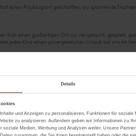
rhof einen Rückzugsort geschaffen, wo spannende Tischtenn
en Kids einen großartigen Ort wo viel gelacht, gespielt, g
ss jedes Kind einen unvergesslichen Urlaub bei uns im Ne
urch Neuberg
 in Richtung Abenteuercamp ist ein wahrer Traum & perf
uch
Details
den schönsten Fleckchen in Filzmoos. Also schnürt eure W
Cookies
nhalte und Anzeigen zu personalisieren, Funktionen für soziale
Website zu analysieren. Außerdem geben wir Informationen zu I
r soziale Medien, Werbung und Analysen weiter. Unsere Partner
 Daten zusammen, die Sie ihnen bereitgestellt haben oder die s