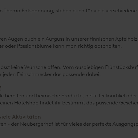
im Thema Entspannung, stehen euch für viele verschiedene
eren Augen auch ein Aufguss in unserer finnischen Apfelho
ter oder Passionsblume kann man richtig abschalten.
sst keine Wünsche offen. Vom ausgiebigen Frühstücksbuff
r jeden Feinschmecker das passende dabei.
f
ude bereiten und heimische Produkte, nette Dekoartikel oder
einen Hotelshop findet ihr bestimmt das passende Gesche
iele Aktivitäten
ren
- der Neubergerhof ist für vieles der perfekte Ausgangs