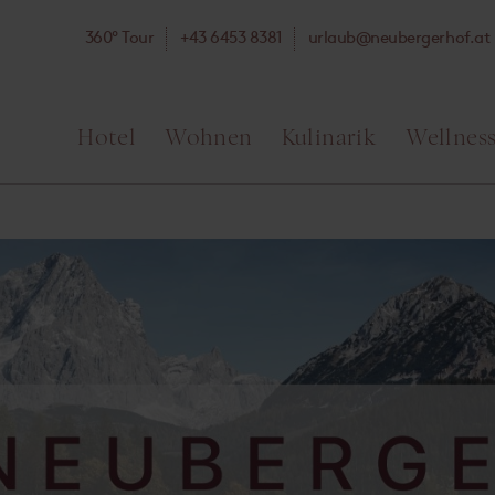
360° Tour
+43 6453 8381
ta.fohregrebuen@bualru
Hotel
Wohnen
Kulinarik
Wellnes