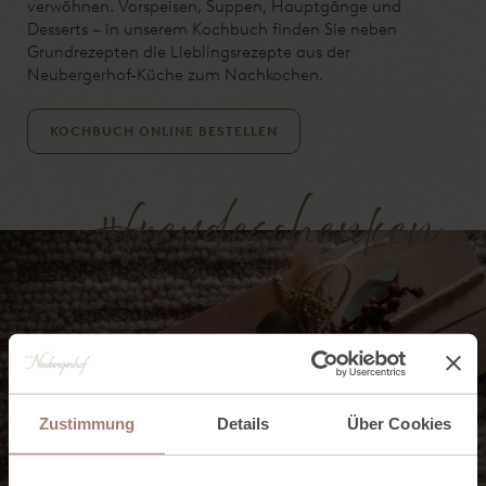
verwöhnen. Vorspeisen, Suppen, Hauptgänge und
Desserts – in unserem Kochbuch finden Sie neben
Grundrezepten die Lieblingsrezepte aus der
Neubergerhof-Küche zum Nachkochen.
KOCHBUCH ONLINE BESTELLEN
#freudeschenken
Zustimmung
Details
Über Cookies