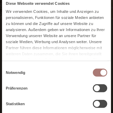
Diese Webseite verwendet Cookies
Wir verwenden Cookies, um Inhalte und Anzeigen zu
personalisieren, Funktionen für soziale Medien anbieten
zu können und die Zugriffe auf unsere Website zu
analysieren. Außerdem geben wir Informationen zu Ihrer
Verwendung unserer Website an unsere Partner für
Neubergerhof
soziale Medien, Werbung und Analysen weiter. Unsere
Gutscheinwelt
Partner führen diese Informationen möglicherweise mit
weiteren Daten zusammen, die Sie ihnen bereitgestellt
haben oder die sie im Rahmen Ihrer Nutzung der Dienste
Mit unserem Online-Gutscheinbestellsystem können Sie
gesammelt haben. Zur
Datenschutzerklärung
.
E
Ihre Gutscheine selbst gestalten, einen persönlichen Text
Notwendig
für den Beschenkten einfügen und sofort zuhause
i
ausdrucken. So sind unsere Gutscheine auch ein tolles
n
Last-Minute-Geschenk, ist die Zeit doch mal wieder zu
w
Präferenzen
kurz gewesen.
i
l
GUTSCHEINE BESTELLEN
l
Statistiken
i