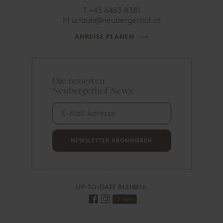
T
+43 6453 8381
M
ta.fohregrebuen@bualru
ANREISE PLANEN
Die neuesten
E
Neubergerhof News:
-
M
a
i
l
A
NEWSLETTER ABONNIEREN
d
r
e
s
UP-TO-DATE BLEIBEN:
s
e