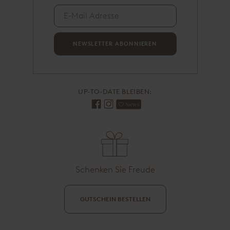
M
a
i
l
A
NEWSLETTER ABONNIEREN
d
r
e
s
UP-TO-DATE BLEIBEN:
s
e
Schenken Sie Freude
GUTSCHEIN BESTELLEN