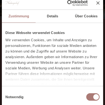
Zustimmung
Details
Über Cookies
Diese Webseite verwendet Cookies
Einfach
Wir verwenden Cookies, um Inhalte und Anzeigen zu
zufrieden sein
personalisieren, Funktionen für soziale Medien anbieten
zu können und die Zugriffe auf unsere Website zu
analysieren. Außerdem geben wir Informationen zu Ihrer
Das umfangreiche
Massageangebot
Verwendung unserer Website an unsere Partner für
soziale Medien, Werbung und Analysen weiter. Unsere
Kosmetik- und Beautybehandlungen
Partner führen diese Informationen möglicherweise mit
Wellness für Kinder und Jugendliche
weiteren Daten zusammen, die Sie ihnen bereitgestellt
Unsere
Wellness-Pauschalen
haben oder die sie im Rahmen Ihrer Nutzung der Dienste
gesammelt haben. Zur
Datenschutzerklärung
.
E
Notwendig
i
n