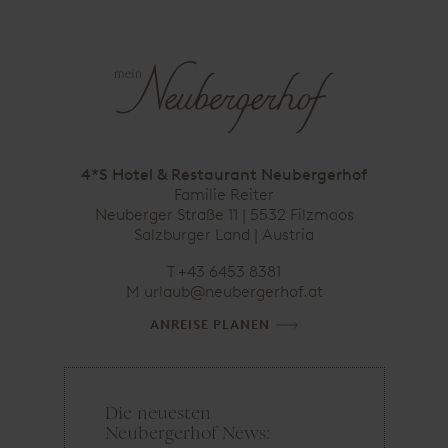
4*S Hotel & Restaurant Neubergerhof
Familie Reiter
Neuberger Straße 11 | 5532 Filzmoos
Salzburger Land |
Austria
T
+43 6453 8381
M
ta.fohregrebuen@bualru
ANREISE PLANEN
Die neuesten
E
Neubergerhof News:
-