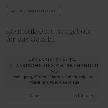
ZUR ONLINERESERVIERUNG
Kosmetik-Beautyangebote
für das Gesicht
» C L A S S I C B E A U T Y«
K L A S S I S C H E G E S I C H T S B E H A N D L U
N G
Reinigung, Peeling, Dampf, Tiefenreinigung,
Maske und Abschlusspflege
Dauer
55 Minuten