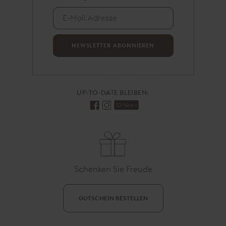
M
a
i
l
A
NEWSLETTER ABONNIEREN
d
r
e
s
UP-TO-DATE BLEIBEN:
s
e
Schenken Sie Freude
GUTSCHEIN BESTELLEN