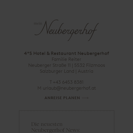
4*S Hotel & Restaurant Neubergerhof
Familie Reiter
Neuberger Straße 11 | 5532 Filzmoos
Salzburger Land |
Austria
T
+43 6453 8381
M
ta.fohregrebuen@bualru
ANREISE PLANEN
Die neuesten
E
Neubergerhof News:
-