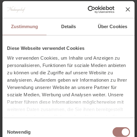
Preis
EUR 58,00
Zustimmung
Details
Über Cookies
Pediküre
Medizinische Fußpflege mit Fußbad und
Abschlusspflege
Diese Webseite verwendet Cookies
Wir verwenden Cookies, um Inhalte und Anzeigen zu
Dauer
ca. 50 Minuten
personalisieren, Funktionen für soziale Medien anbieten
zu können und die Zugriffe auf unsere Website zu
Preis
EUR 72,00
analysieren. Außerdem geben wir Informationen zu Ihrer
Verwendung unserer Website an unsere Partner für
soziale Medien, Werbung und Analysen weiter. Unsere
Lackieren
Partner führen diese Informationen möglicherweise mit
weiteren Daten zusammen, die Sie ihnen bereitgestellt
Dauer
-
haben oder die sie im Rahmen Ihrer Nutzung der Dienste
gesammelt haben. Zur
Datenschutzerklärung
.
E
Preis
ab EUR 14,00
Notwendig
i