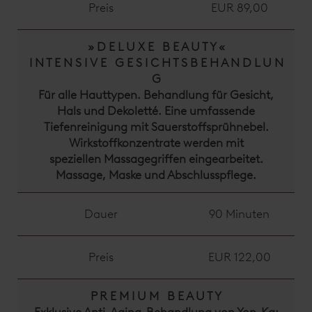
Preis
EUR 89,00
» D E L U X E B E A U T Y «
I N T E N S I V E G E S I C H T S B E H A N D L U N
G
Für alle Hauttypen. Behandlung für Gesicht,
Hals und Dekoletté. Eine umfassende
Tiefenreinigung mit Sauerstoffsprühnebel.
Wirkstoffkonzentrate werden mit
speziellen Massagegriffen eingearbeitet.
Massage, Maske und Abschlusspflege.
Dauer
90 Minuten
Preis
EUR 122,00
P R E M I U M B E A U T Y
Exklusive Anti-Aging-Behandlung von Yon-Ka: