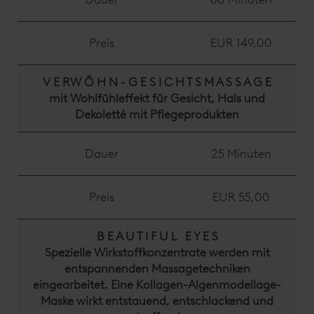
Preis
EUR 149,00
V E RW Ö H N - G E S I C H T S M A S S A G E
mit Wohlfühleffekt für Gesicht, Hals und
Dekoletté mit Pflegeprodukten
Dauer
25 Minuten
Preis
EUR 55,00
B E A U T I F U L E Y E S
Spezielle Wirkstoffkonzentrate werden mit
entspannenden Massagetechniken
eingearbeitet. Eine Kollagen-Algenmodellage-
Maske wirkt entstauend, entschlackend und