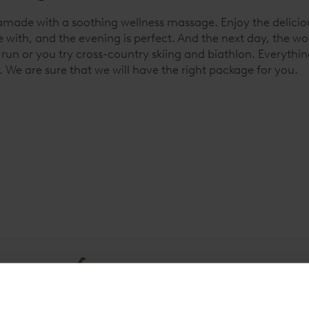
 amade with a soothing wellness massage. Enjoy the deliciou
 with, and the evening is perfect. And the next day, the woo
un or you try cross-country skiing and biathlon. Everything
 We are sure that we will have the right package for you.