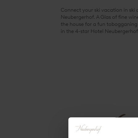
Connect your ski vacation in ski
Neubergerhof. A Glas of fine wine
the house for a fun tobogganing r
in the 4-star Hotel Neubergerhof.