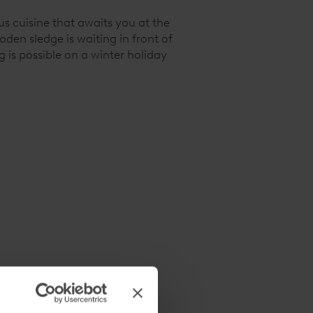
s cuisine that awaits you at the
den sledge is waiting in front of
 is possible on a winter holiday