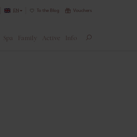
EN
To the Blog
Vouchers
Spa
Family
Active
Info
O
pe
n
se
arc
h
.