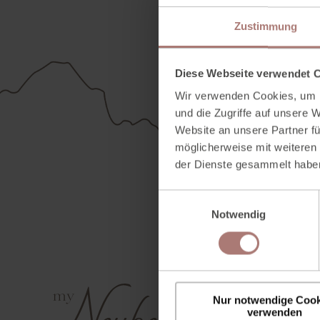
Zustimmung
Diese Webseite verwendet 
Wir verwenden Cookies, um I
und die Zugriffe auf unsere 
Website an unsere Partner fü
möglicherweise mit weiteren
der Dienste gesammelt habe
E
Notwendig
i
n
w
i
l
Nur notwendige Cook
l
verwenden
i