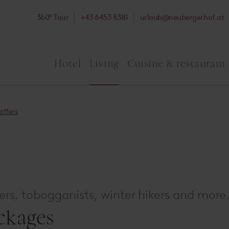
360° Tour
+43 6453 8381
urlaub@neubergerhof.at
Hotel
Living
Cuisine & restaurant
offers
ers, tobogganists, winter hikers and more
ckages