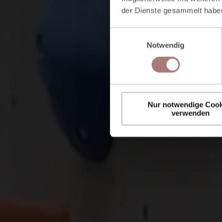
der Dienste gesammelt habe
E
Notwendig
i
n
w
i
l
Nur notwendige Cook
l
verwenden
i
g
u
n
g
s
a
u
s