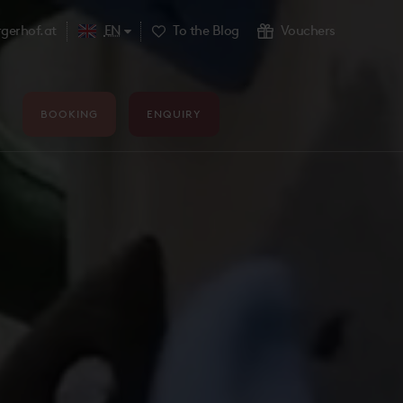
gerhof.at
EN
To the Blog
Vouchers
BOOKING
ENQUIRY