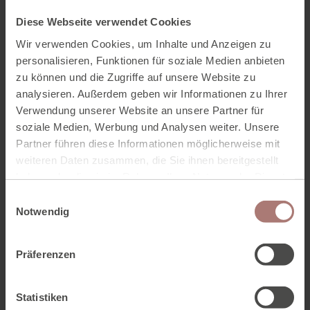
(täglich bis 17.00 Uhr)
Diese Webseite verwendet Cookies
Täglich geführte Wanderungen
in verschiedenen
Wir verwenden Cookies, um Inhalte und Anzeigen zu
Schwierigkeitsgraden
personalisieren, Funktionen für soziale Medien anbieten
Wanderbus ab Haustüre
zu können und die Zugriffe auf unsere Website zu
Trockenraum
für Wanderbekleidung und
analysieren. Außerdem geben wir Informationen zu Ihrer
Wanderutensilien
Verwendung unserer Website an unsere Partner für
Kompetente
Tourenberatung
soziale Medien, Werbung und Analysen weiter. Unsere
Partner führen diese Informationen möglicherweise mit
Die umfangreichen
Neubergerhof ****PLUS
weiteren Daten zusammen, die Sie ihnen bereitgestellt
Inklusivleistungen
haben oder die sie im Rahmen Ihrer Nutzung der Dienste
gesammelt haben. Zur
Datenschutzerklärung
.
E
JETZT ANFRAGEN
Notwendig
i
n
w
Präferenzen
i
Ihre Vorteile der Pauschale:
l
l
Statistiken