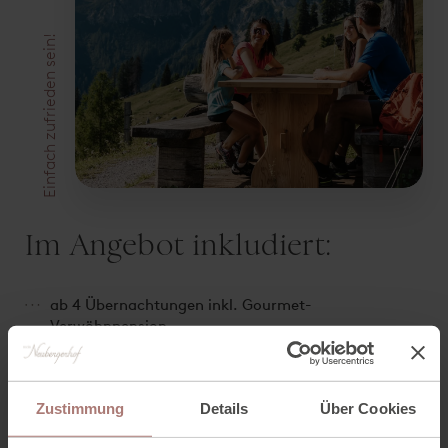
Einfach zufrieden sein!
Im Angebot inkludiert:
ab 4 Übernachtungen inkl. Gourmet-
Verwöhnpension
(reichhaltiges Frühstücksbuffet, Nachmittagsjause
mit Kaffee & Kuchen, 5-Gänge Abendmenü inkl.
Salatbuffet)
Zustimmung
Details
Über Cookies
Alkoholfreie Getränke von der Saftbar sowie Tee &
Kaffee vom Buffet